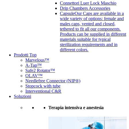
Connettori Luer Lock Maschio
Drip Chambers Accessories
Capsule
Our Caps are available in a
wide variety of options: female and
males caps, vented and closed,
tethered to fit all our components.
Products can be supplied in different
materials suitable for typical
sterilization requirements and in
different colors.
Prodotti Top
Marvelous™
A-Tap™
Safe2 Rotator™
OLAV™
Needlefree Connector (NIP®)
Stopcock with tube
Interventional C&R
Soluzioni
Terapia intensiva e anestesia