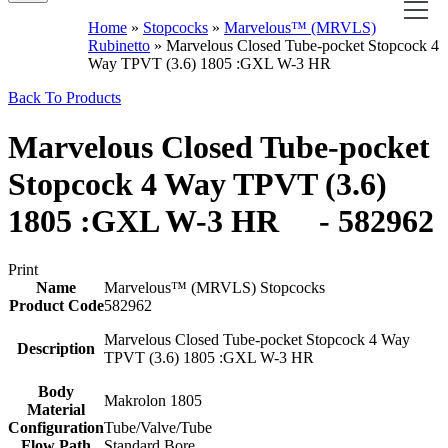
Home
»
Stopcocks
»
Marvelous™ (MRVLS)
Rubinetto
»
Marvelous Closed Tube-pocket Stopcock 4
Way TPVT (3.6) 1805 :GXL W-3 HR
Back To Products
Marvelous Closed Tube-pocket
Stopcock 4 Way TPVT (3.6)
1805 :GXL W-3 HR - 582962
Print
Name
Marvelous™ (MRVLS) Stopcocks
Product Code
582962
Marvelous Closed Tube-pocket Stopcock 4 Way
Description
TPVT (3.6) 1805 :GXL W-3 HR
Body
Makrolon 1805
Material
Configuration
Tube/Valve/Tube
Flow Path
Standard Bore