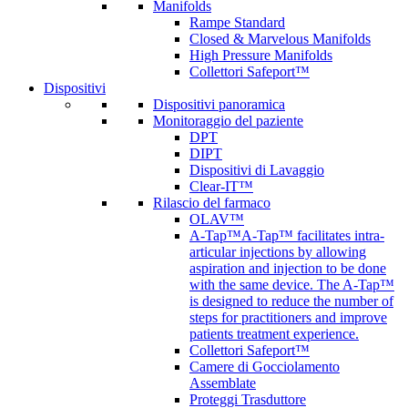
Manifolds
Rampe Standard
Closed & Marvelous Manifolds
High Pressure Manifolds
Collettori Safeport™
Dispositivi
Dispositivi panoramica
Monitoraggio del paziente
DPT
DIPT
Dispositivi di Lavaggio
Clear-IT™
Rilascio del farmaco
OLAV™
A-Tap™
A-Tap™ facilitates intra-
articular injections by allowing
aspiration and injection to be done
with the same device. The A-Tap™
is designed to reduce the number of
steps for practitioners and improve
patients treatment experience.
Collettori Safeport™
Camere di Gocciolamento
Assemblate
Proteggi Trasduttore