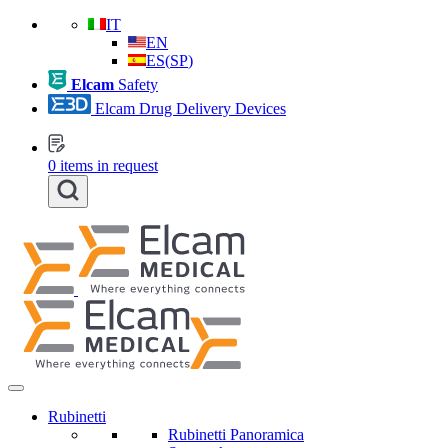
IT
EN
ES
(
SP
)
Elcam
Safety
Elcam Drug Delivery Devices
0
items in request
Rubinetti
Rubinetti Panoramica