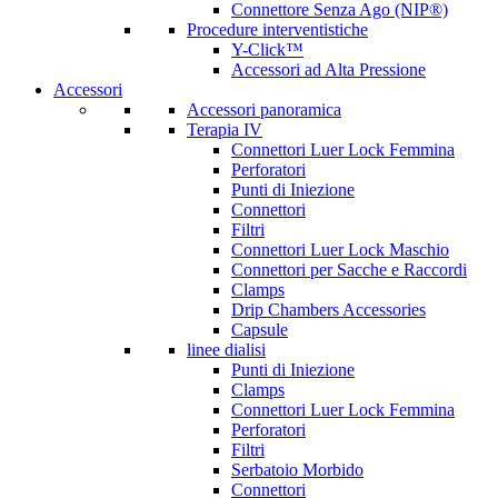
Connettore Senza Ago (NIP®)
Procedure interventistiche
Y-Click™
Accessori ad Alta Pressione
Accessori
Accessori panoramica
Terapia IV
Connettori Luer Lock Femmina
Perforatori
Punti di Iniezione
Connettori
Filtri
Connettori Luer Lock Maschio
Connettori per Sacche e Raccordi
Clamps
Drip Chambers Accessories
Capsule
linee dialisi
Punti di Iniezione
Clamps
Connettori Luer Lock Femmina
Perforatori
Filtri
Serbatoio Morbido
Connettori