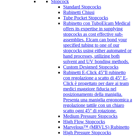
Stopcock
Standard Stopcocks
Rubinetti Chiusi
Tube Pocket Stopcocks
Rubinetto con Tubo
Elcam Medical
offers its expertise in supplying
stopcocks as cost effective sub-
assemblies. Elcam can bond your
specified tubing to one of our
stopcocks using either automated or
hand processes, utilizing both
solvent and UV bonding methods.
Custom Designed Stopcocks
Rubinetti E-Click 45°
Il rubinetto
con regolazione a scatto di 45° E-
Click è progettato per dare ai team
medici maggiore fiducia nel
posizionamento della maniglia.
Presenta una maniglia ergonomica a
regolazione tattile con un chiaro
scatto ogni 45° di rotazione.
Medium Pressure Stopcocks
High Flow Stopcocks
Marvelous™ (MRVLS) Rubinetto
High Pressure Stopcocks