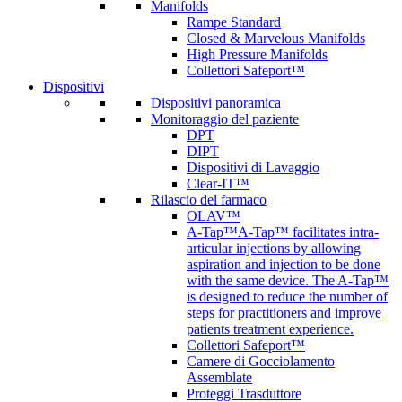
Manifolds
Rampe Standard
Closed & Marvelous Manifolds
High Pressure Manifolds
Collettori Safeport™
Dispositivi
Dispositivi panoramica
Monitoraggio del paziente
DPT
DIPT
Dispositivi di Lavaggio
Clear-IT™
Rilascio del farmaco
OLAV™
A-Tap™
A-Tap™ facilitates intra-
articular injections by allowing
aspiration and injection to be done
with the same device. The A-Tap™
is designed to reduce the number of
steps for practitioners and improve
patients treatment experience.
Collettori Safeport™
Camere di Gocciolamento
Assemblate
Proteggi Trasduttore