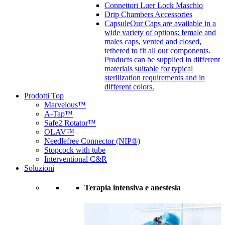
Connettori Luer Lock Maschio
Drip Chambers Accessories
Capsule
Our Caps are available in a
wide variety of options: female and
males caps, vented and closed,
tethered to fit all our components.
Products can be supplied in different
materials suitable for typical
sterilization requirements and in
different colors.
Prodotti Top
Marvelous™
A-Tap™
Safe2 Rotator™
OLAV™
Needlefree Connector (NIP®)
Stopcock with tube
Interventional C&R
Soluzioni
Terapia intensiva e anestesia