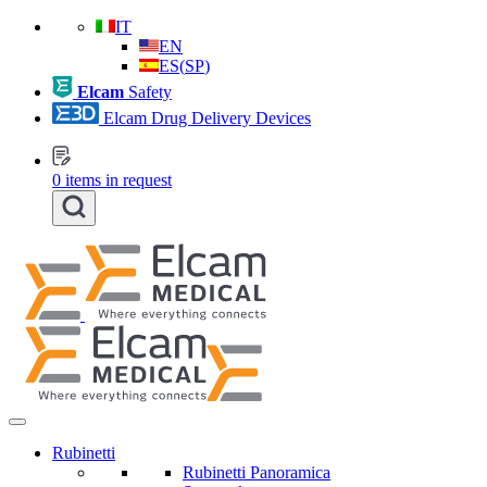
IT
EN
ES
(
SP
)
Elcam
Safety
Elcam Drug Delivery Devices
0
items in request
Rubinetti
Rubinetti Panoramica