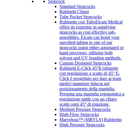
Stopcock
Standard Stopcocks
Rubinetti Chiusi
Tube Pocket Stopcocks
Rubinetto con Tubo
Elcam Medical
offers its expertise in supplying
stopcocks as cost effective sub-
assemblies. Elcam can bond your
specified tubing to one of our
stopcocks using either automated or
hand processes, utilizing both
solvent and UV bonding methods.
Custom Designed Stopcocks
Rubinetti E-Click 45°
Il rubinetto
con regolazione a scatto di 45° E-
Click è progettato per dare ai team
medici maggiore fiducia nel
posizionamento della maniglia.
Presenta una maniglia ergonomica a
regolazione tattile con un chiaro
scatto ogni 45° di rotazione.
Medium Pressure Stopcocks
High Flow Stopcocks
Marvelous™ (MRVLS) Rubinetto
High Pressure Stopcocks