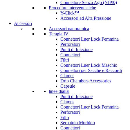
Connettore Senza Ago (NIP®)
Procedure interventistiche
Y-Click™
Accessori ad Alta Pressione
Accessori
Accessori panoramica
Terapia IV
Connettori Luer Lock Femmina
Perforatori
Punti di Iniezione
Connettori
Filtri
Connettori Luer Lock Maschio
Connettori per Sacche e Raccordi
Clamps
Drip Chambers Accessories
Capsule
linee dialisi
Punti di Iniezione
Clamps
Connettori Luer Lock Femmina
Perforatori
Filtri
Serbatoio Morbido
Connettori