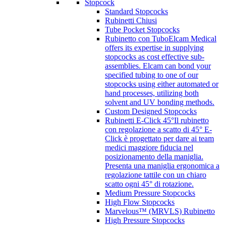
Stopcock
Standard Stopcocks
Rubinetti Chiusi
Tube Pocket Stopcocks
Rubinetto con Tubo
Elcam Medical
offers its expertise in supplying
stopcocks as cost effective sub-
assemblies. Elcam can bond your
specified tubing to one of our
stopcocks using either automated or
hand processes, utilizing both
solvent and UV bonding methods.
Custom Designed Stopcocks
Rubinetti E-Click 45°
Il rubinetto
con regolazione a scatto di 45° E-
Click è progettato per dare ai team
medici maggiore fiducia nel
posizionamento della maniglia.
Presenta una maniglia ergonomica a
regolazione tattile con un chiaro
scatto ogni 45° di rotazione.
Medium Pressure Stopcocks
High Flow Stopcocks
Marvelous™ (MRVLS) Rubinetto
High Pressure Stopcocks