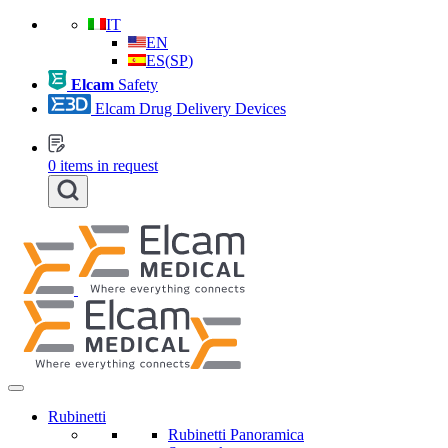
IT
EN
ES
(
SP
)
Elcam
Safety
Elcam Drug Delivery Devices
0
items in request
Rubinetti
Rubinetti Panoramica