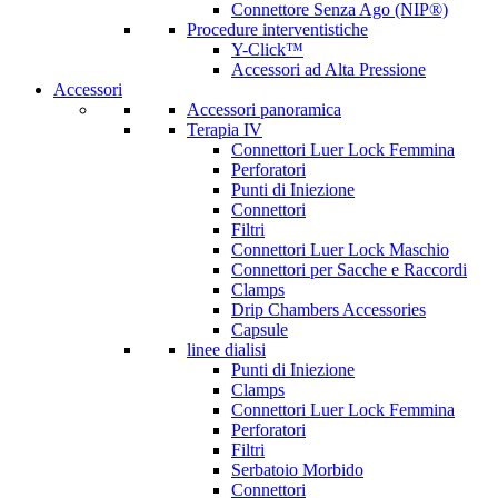
Connettore Senza Ago (NIP®)
Procedure interventistiche
Y-Click™
Accessori ad Alta Pressione
Accessori
Accessori panoramica
Terapia IV
Connettori Luer Lock Femmina
Perforatori
Punti di Iniezione
Connettori
Filtri
Connettori Luer Lock Maschio
Connettori per Sacche e Raccordi
Clamps
Drip Chambers Accessories
Capsule
linee dialisi
Punti di Iniezione
Clamps
Connettori Luer Lock Femmina
Perforatori
Filtri
Serbatoio Morbido
Connettori