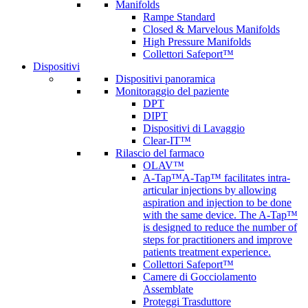
Manifolds
Rampe Standard
Closed & Marvelous Manifolds
High Pressure Manifolds
Collettori Safeport™
Dispositivi
Dispositivi panoramica
Monitoraggio del paziente
DPT
DIPT
Dispositivi di Lavaggio
Clear-IT™
Rilascio del farmaco
OLAV™
A-Tap™
A-Tap™ facilitates intra-
articular injections by allowing
aspiration and injection to be done
with the same device. The A-Tap™
is designed to reduce the number of
steps for practitioners and improve
patients treatment experience.
Collettori Safeport™
Camere di Gocciolamento
Assemblate
Proteggi Trasduttore