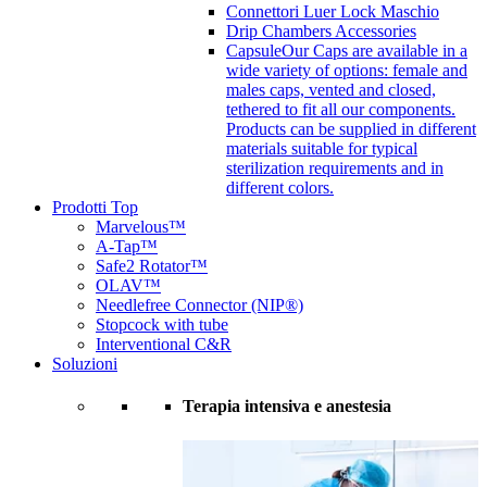
Connettori Luer Lock Maschio
Drip Chambers Accessories
Capsule
Our Caps are available in a
wide variety of options: female and
males caps, vented and closed,
tethered to fit all our components.
Products can be supplied in different
materials suitable for typical
sterilization requirements and in
different colors.
Prodotti Top
Marvelous™
A-Tap™
Safe2 Rotator™
OLAV™
Needlefree Connector (NIP®)
Stopcock with tube
Interventional C&R
Soluzioni
Terapia intensiva e anestesia