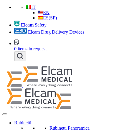
IT
EN
ES
(
SP
)
Elcam
Safety
Elcam Drug Delivery Devices
0
items in request
Rubinetti
Rubinetti Panoramica