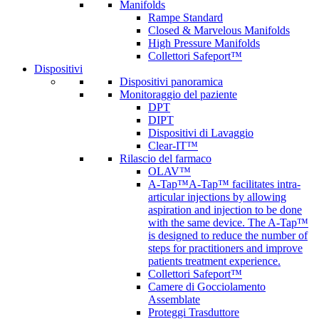
Manifolds
Rampe Standard
Closed & Marvelous Manifolds
High Pressure Manifolds
Collettori Safeport™
Dispositivi
Dispositivi panoramica
Monitoraggio del paziente
DPT
DIPT
Dispositivi di Lavaggio
Clear-IT™
Rilascio del farmaco
OLAV™
A-Tap™
A-Tap™ facilitates intra-
articular injections by allowing
aspiration and injection to be done
with the same device. The A-Tap™
is designed to reduce the number of
steps for practitioners and improve
patients treatment experience.
Collettori Safeport™
Camere di Gocciolamento
Assemblate
Proteggi Trasduttore