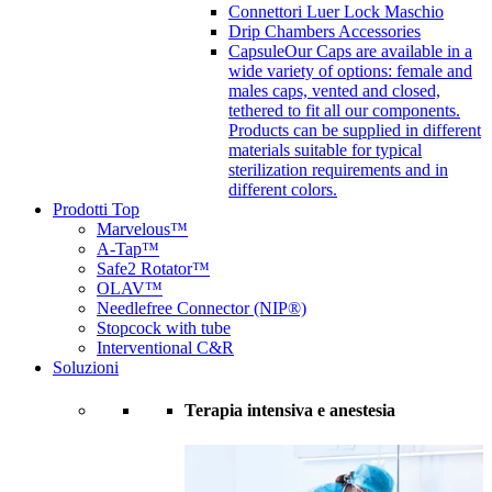
Connettori Luer Lock Maschio
Drip Chambers Accessories
Capsule
Our Caps are available in a
wide variety of options: female and
males caps, vented and closed,
tethered to fit all our components.
Products can be supplied in different
materials suitable for typical
sterilization requirements and in
different colors.
Prodotti Top
Marvelous™
A-Tap™
Safe2 Rotator™
OLAV™
Needlefree Connector (NIP®)
Stopcock with tube
Interventional C&R
Soluzioni
Terapia intensiva e anestesia