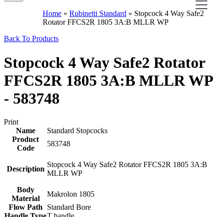
Home
»
Rubinetti Standard
»
Stopcock 4 Way Safe2
Rotator FFCS2R 1805 3A:B MLLR WP
Back To Products
Stopcock 4 Way Safe2 Rotator
FFCS2R 1805 3A:B MLLR WP
- 583748
Print
Name
Standard Stopcocks
Product
583748
Code
Stopcock 4 Way Safe2 Rotator FFCS2R 1805 3A:B
Description
MLLR WP
Body
Makrolon 1805
Material
Flow Path
Standard Bore
Handle Type
T handle