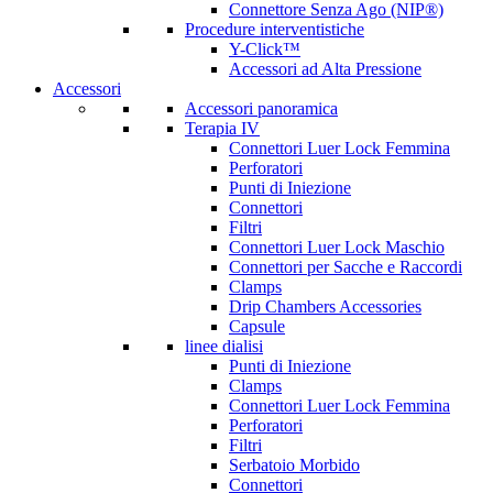
Connettore Senza Ago (NIP®)
Procedure interventistiche
Y-Click™
Accessori ad Alta Pressione
Accessori
Accessori panoramica
Terapia IV
Connettori Luer Lock Femmina
Perforatori
Punti di Iniezione
Connettori
Filtri
Connettori Luer Lock Maschio
Connettori per Sacche e Raccordi
Clamps
Drip Chambers Accessories
Capsule
linee dialisi
Punti di Iniezione
Clamps
Connettori Luer Lock Femmina
Perforatori
Filtri
Serbatoio Morbido
Connettori