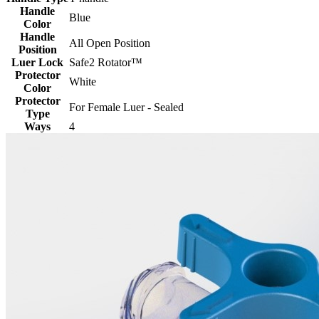
Handle
Blue
Color
Handle
All Open Position
Position
Luer Lock
Safe2 Rotator™
Protector
White
Color
Protector
For Female Luer - Sealed
Type
Ways
4