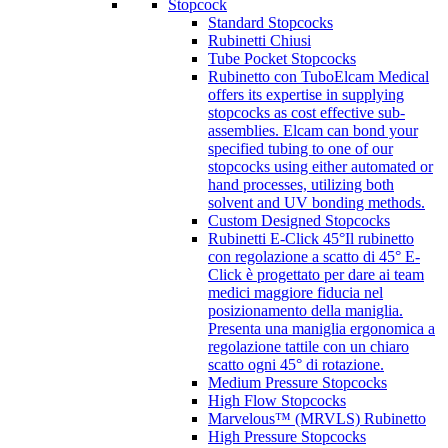
Stopcock
Standard Stopcocks
Rubinetti Chiusi
Tube Pocket Stopcocks
Rubinetto con Tubo
Elcam Medical
offers its expertise in supplying
stopcocks as cost effective sub-
assemblies. Elcam can bond your
specified tubing to one of our
stopcocks using either automated or
hand processes, utilizing both
solvent and UV bonding methods.
Custom Designed Stopcocks
Rubinetti E-Click 45°
Il rubinetto
con regolazione a scatto di 45° E-
Click è progettato per dare ai team
medici maggiore fiducia nel
posizionamento della maniglia.
Presenta una maniglia ergonomica a
regolazione tattile con un chiaro
scatto ogni 45° di rotazione.
Medium Pressure Stopcocks
High Flow Stopcocks
Marvelous™ (MRVLS) Rubinetto
High Pressure Stopcocks