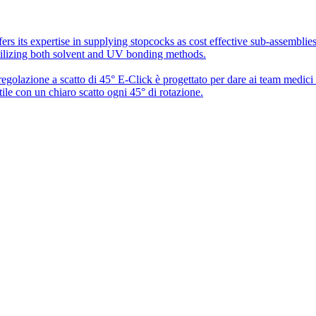
rs its expertise in supplying stopcocks as cost effective sub-assembli
utilizing both solvent and UV bonding methods.
 regolazione a scatto di 45° E-Click è progettato per dare ai team medic
ile con un chiaro scatto ogni 45° di rotazione.