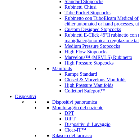
Standard Stopcocks
Rubinetti Chiusi
Tube Pocket Stopcocks
Rubinetto con Tubo
Elcam Medical offe
either automated or hand processes, 
Custom Designed Stopcocks
Rubinetti E-Click 45°
Il rubinetto con
maniglia ergonomica a regolazione tatt
Medium Pressure Stopcocks
High Flow Stopcocks
Marvelous™ (MRVLS) Rubinetto
High Pressure Stopcocks
Manifolds
Rampe Standard
Closed & Marvelous Manifolds
High Pressure Manifolds
Collettori Safeport™
Dispositivi
Dispositivi panoramica
Monitoraggio del paziente
DPT
DIPT
Dispositivi di Lavaggio
Clear-IT™
Rilascio del farmaco