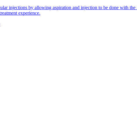
icular injections by allowing aspiration and injection to be done with 
 treatment experience.
e