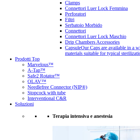
Clamps
Connettori Luer Lock Femmina
Perforatori
Filtri
Serbatoio Morbido
Connettori
Connettori Luer Lock Maschio
Drip Chambers Accessories
Capsule
Our Caps are available in a wi
materials suitable for typical steriliza
Prodotti Top
Marvelous™
A-Tap™
Safe2 Rotator™
OLAV™
Needlefree Connector (NIP®)
Stopcock with tube
Interventional C&R
Soluzioni
Terapia intensiva e anestesia