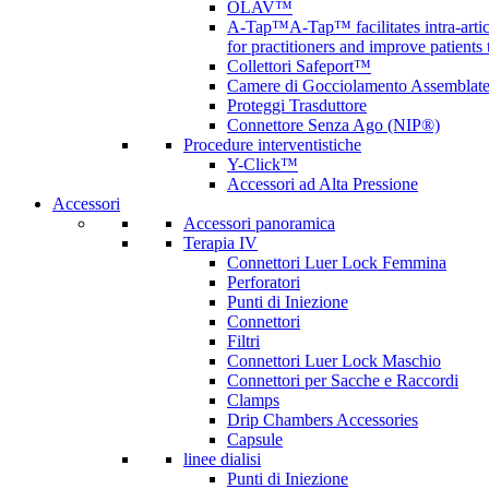
OLAV™
A-Tap™
A-Tap™ facilitates intra-art
for practitioners and improve patients
Collettori Safeport™
Camere di Gocciolamento Assemblat
Proteggi Trasduttore
Connettore Senza Ago (NIP®)
Procedure interventistiche
Y-Click™
Accessori ad Alta Pressione
Accessori
Accessori panoramica
Terapia IV
Connettori Luer Lock Femmina
Perforatori
Punti di Iniezione
Connettori
Filtri
Connettori Luer Lock Maschio
Connettori per Sacche e Raccordi
Clamps
Drip Chambers Accessories
Capsule
linee dialisi
Punti di Iniezione