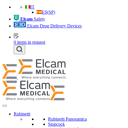
IT
ES
(
SP
)
Elcam
Safety
Elcam Drug Delivery Devices
0
items in request
Rubinetti
Rubinetti Panoramica
Stopcock