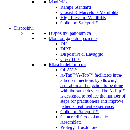
Manifolds
Rampe Standard
Closed & Marvelous Manifolds
High Pressure Manifolds
Collettori Safeport™
Dispositivi
Dispositivi panoramica
Monitoraggio del paziente
DPT
DIPT
Dispositivi di Lavaggio
Clear-IT™
Rilascio del farmaco
OLAV™
A-Tap™
A-Tap™ facilitates intra-
articular injections by allowing
aspiration and injection to be done
with the same device. The A-Tap™
is designed to reduce the number of
steps for practitioners and improve
patients treatment experience.
Collettori Safeport™
Camere di Gocciolamento
Assemblate
Proteggi Trasduttore