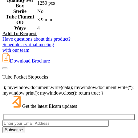
Quantity Per
1250 pcs
Box
Sterile
No
Tube Fitment
3.9 mm
OD
Ways
4
Add To Request
Have questions about this product?
Schedule a virtual meeting
with our team
Download Brochure
Tube Pocket Stopcocks
'); mywindow.document.write(data); mywindow.document.write('');
mywindow.print(); mywindow.close(); return true; }
Get the latest Elcam updates