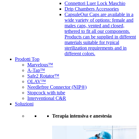
Connettori Luer Lock Maschio
Drip Chambers Accessories
Capsule
Our Caps are available in a
wide variety of options: female and
males caps, vented and closed,
tethered to fit all our components.
Products can be supplied in different
materials suitable for typical
sterilization requirements and in
different colors.
Prodotti Top
Marvelous™
A-Tap™
Safe2 Rotator™
OLAV™
Needlefree Connector (NIP®)
Stopcock with tube
Interventional C&R
Soluzioni
Terapia intensiva e anestesia