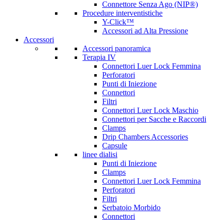
Connettore Senza Ago (NIP®)
Procedure interventistiche
Y-Click™
Accessori ad Alta Pressione
Accessori
Accessori panoramica
Terapia IV
Connettori Luer Lock Femmina
Perforatori
Punti di Iniezione
Connettori
Filtri
Connettori Luer Lock Maschio
Connettori per Sacche e Raccordi
Clamps
Drip Chambers Accessories
Capsule
linee dialisi
Punti di Iniezione
Clamps
Connettori Luer Lock Femmina
Perforatori
Filtri
Serbatoio Morbido
Connettori