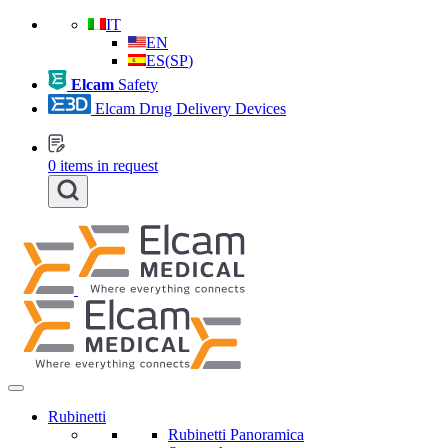
IT
EN
ES
(
SP
)
Elcam
Safety
Elcam Drug Delivery Devices
0
items in request
Rubinetti
Rubinetti Panoramica