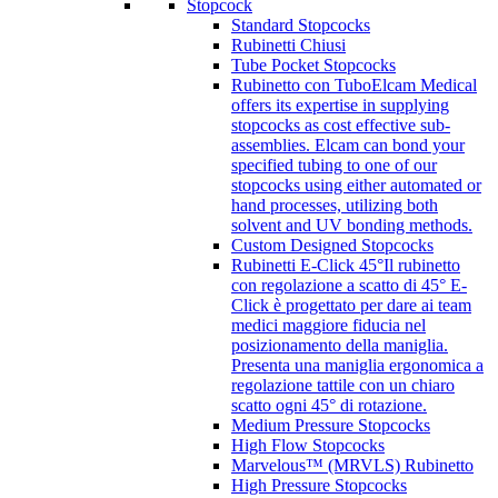
Stopcock
Standard Stopcocks
Rubinetti Chiusi
Tube Pocket Stopcocks
Rubinetto con Tubo
Elcam Medical
offers its expertise in supplying
stopcocks as cost effective sub-
assemblies. Elcam can bond your
specified tubing to one of our
stopcocks using either automated or
hand processes, utilizing both
solvent and UV bonding methods.
Custom Designed Stopcocks
Rubinetti E-Click 45°
Il rubinetto
con regolazione a scatto di 45° E-
Click è progettato per dare ai team
medici maggiore fiducia nel
posizionamento della maniglia.
Presenta una maniglia ergonomica a
regolazione tattile con un chiaro
scatto ogni 45° di rotazione.
Medium Pressure Stopcocks
High Flow Stopcocks
Marvelous™ (MRVLS) Rubinetto
High Pressure Stopcocks