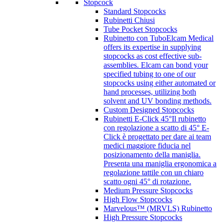
Stopcock
Standard Stopcocks
Rubinetti Chiusi
Tube Pocket Stopcocks
Rubinetto con Tubo
Elcam Medical
offers its expertise in supplying
stopcocks as cost effective sub-
assemblies. Elcam can bond your
specified tubing to one of our
stopcocks using either automated or
hand processes, utilizing both
solvent and UV bonding methods.
Custom Designed Stopcocks
Rubinetti E-Click 45°
Il rubinetto
con regolazione a scatto di 45° E-
Click è progettato per dare ai team
medici maggiore fiducia nel
posizionamento della maniglia.
Presenta una maniglia ergonomica a
regolazione tattile con un chiaro
scatto ogni 45° di rotazione.
Medium Pressure Stopcocks
High Flow Stopcocks
Marvelous™ (MRVLS) Rubinetto
High Pressure Stopcocks