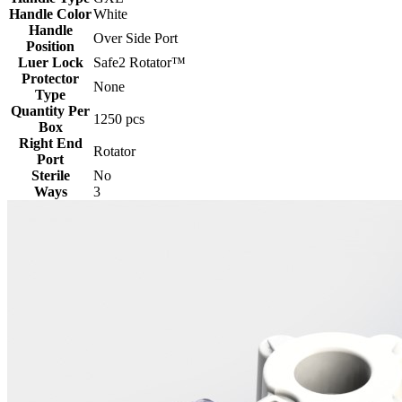
Handle Color
White
Handle
Over Side Port
Position
Luer Lock
Safe2 Rotator™
Protector
None
Type
Quantity Per
1250 pcs
Box
Right End
Rotator
Port
Sterile
No
Ways
3